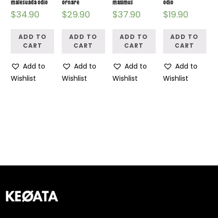
malesuada odio
ornare
maximus
odio
$
34.90
$
29.90
$
37.90
$
19.90
ADD TO
ADD TO
ADD TO
ADD TO
CART
CART
CART
CART
Add to
Add to
Add to
Add to
Wishlist
Wishlist
Wishlist
Wishlist